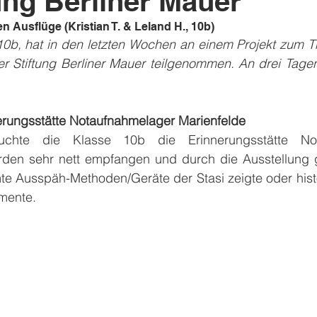
tung Berliner Mauer
n Ausflüge (Kristian T. & Leland H., 10b)
10b, hat in den letzten Wochen an einem Projekt zum Th
r Stiftung Berliner Mauer teilgenommen. An drei Tagen
erungsstätte Notaufnahmelager Marienfelde
chte die Klasse 10b die Erinnerungsstätte Nota
rden sehr nett empfangen und durch die Ausstellung ge
e Ausspäh-Methoden/Geräte der Stasi zeigte oder histo
mente.