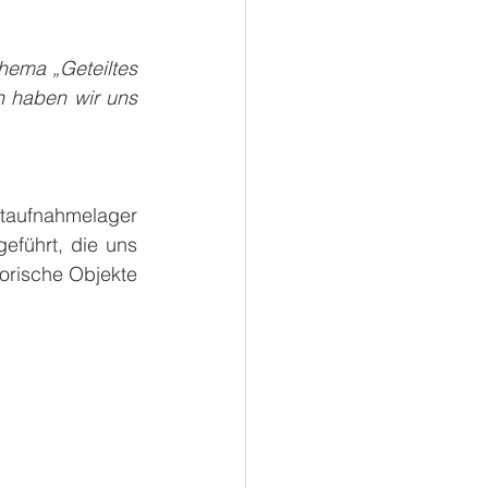
ema „Geteiltes 
 haben wir uns 
ufnahmelager 
führt, die uns 
rische Objekte 