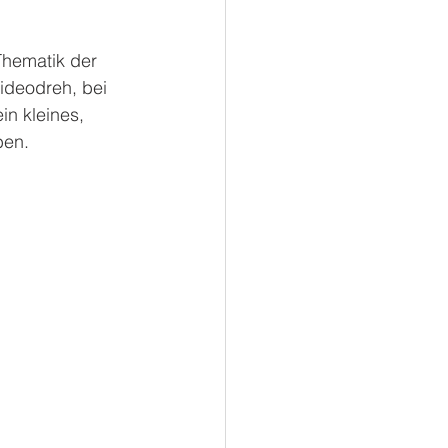
Thematik der 
ideodreh, bei 
n kleines, 
ben.