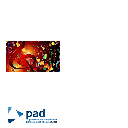
Formularcenter
Schulförderverein​​