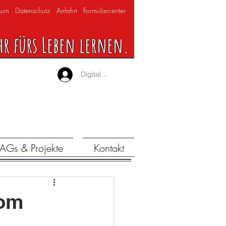
sum
Datenschutz
Anfahrt
Formularcenter
hr fürs Leben lernen.
Digitaler Lernraum
AGs & Projekte
Kontakt
oom