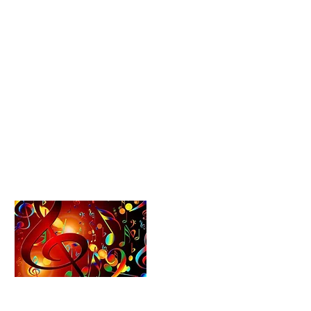
Termine
Schule
Vertretungsplan
Kontakt
Partner
Datenschutz
Impressum
Formularcenter
Schulförderverein​​