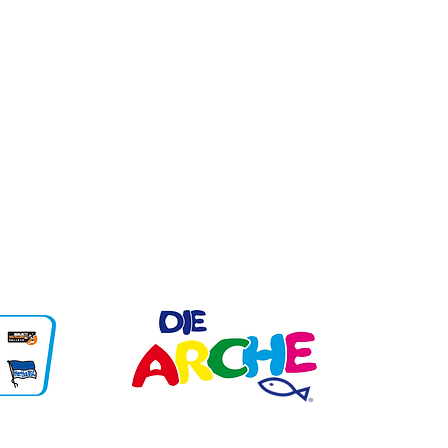
Fax: 030/ 56 294 585
sekretariat@mozart.schule.berlin.de
Cottbusser Straße 23 - 25
12627 Berlin
Unsere Partner