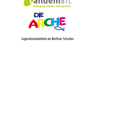
Schulförderverei
n​​