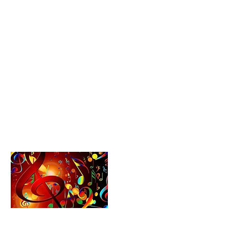
Termine
Schule
Vertretungsplan
Kontakt
Partner
Datenschutz
Impressum
Formularcenter
Schulförderverein​​