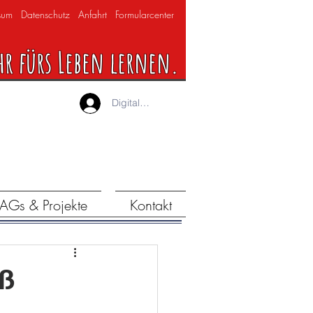
sum
Datenschutz
Anfahrt
Formularcenter
hr fürs Leben lernen.
Digitaler Lernraum
AGs & Projekte
Kontakt
uß