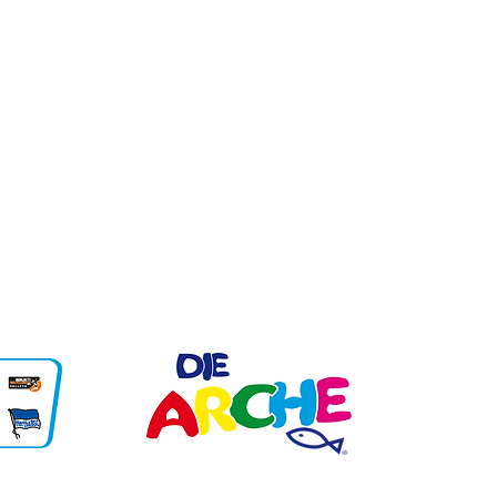
Telefon: 030/ 56 120 26
Fax: 030/ 56 294 585
sekretariat@mozart.schule.berlin.de
Cottbusser Straße 23 - 25
12627 Berlin
Unsere Partner