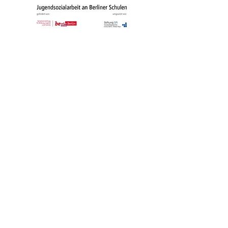
Schulförderverei
n​​
Kontakt
Telefon: 030/
56 120 26
Fax: 030/
56 294 585
sekretariat@mozart.schule.berlin.de
Cottbusser Straße 23 - 25