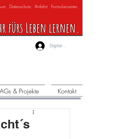
sum
Datenschutz
Anfahrt
Formularcenter
hr fürs Leben lernen.
Digitaler Lernraum
AGs & Projekte
Kontakt
cht´s