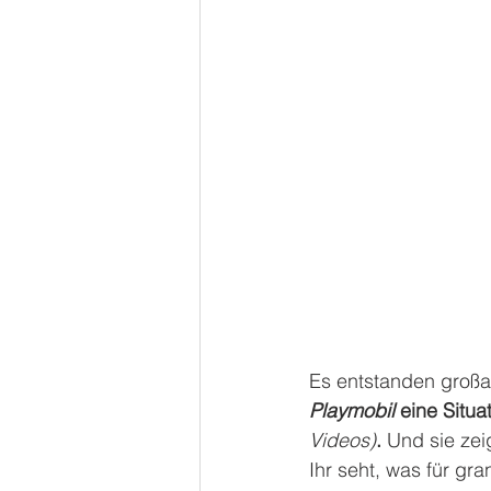
Es entstanden großa
Playmobil
 eine Situa
Videos)
.
 Und sie zei
Ihr seht, was für gr