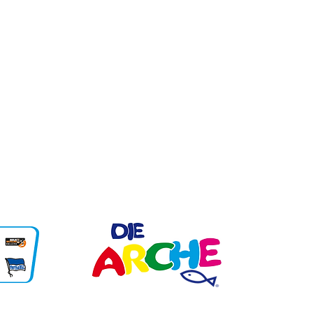
Telefon: 030/ 56 120 26
Fax: 030/ 56 294 585
sekretariat@mozart.schule.berlin.de
Cottbusser Straße 23 - 25
12627 Berlin
Unsere Partner