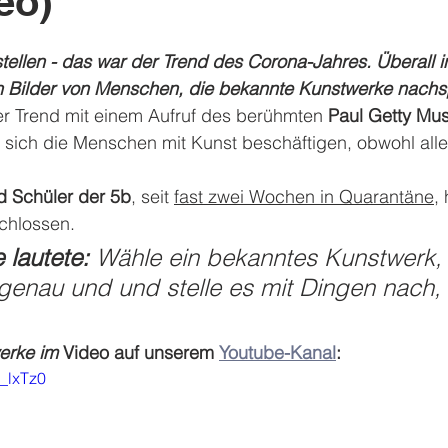
eo)
ellen - das war der Trend des Corona-Jahres. Überall i
 Bilder von Menschen, die bekannte Kunstwerke nachsp
r Trend mit einem Aufruf des berühmten 
Paul Getty Mu
 sich die Menschen mit Kunst beschäftigen, obwohl all
d Schüler der 5b
, seit 
fast zwei Wochen in Quarantäne
,
chlossen. 
 lautete: 
Wähle ein bekanntes Kunstwerk,
genau und und stelle es mit Dingen nach, 
erke im
 Video auf unserem 
Youtube-Kanal
:
N_lxTz0