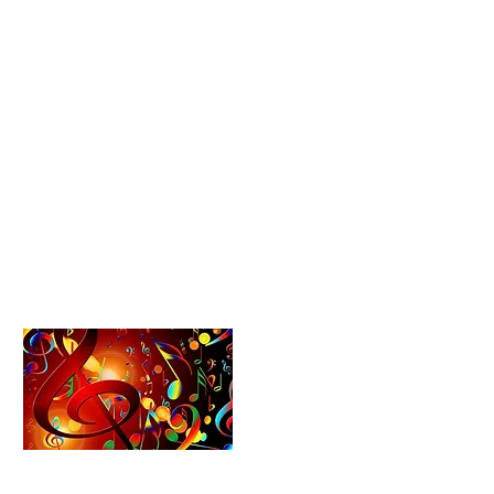
Termine
Schule
Vertretungsplan
Kontakt
Partner
Datenschutz
Impressum
Formularcenter
Schulförderverein​​