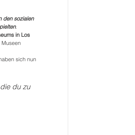
n den sozialen 
ielten
. 
seums in Los 
e Museen 
 haben sich nun 
 
die du zu 