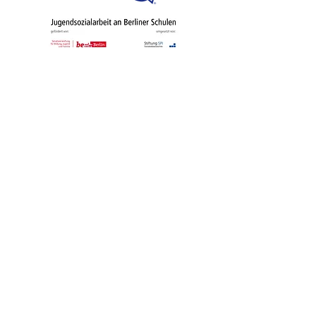
Schulförderverei
n​​
Kontakt
Telefon: 030/
56 120 26
Fax: 030/
56 294 585
sekretariat@mozart.schule.berlin.de