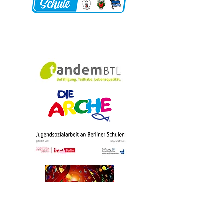
Schulförderverei
n​​