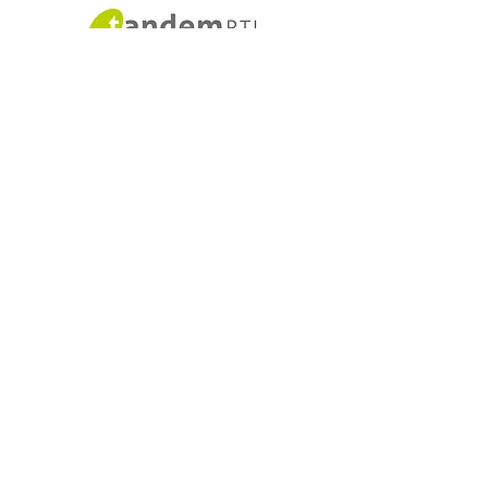
Schulförderverei
n​​