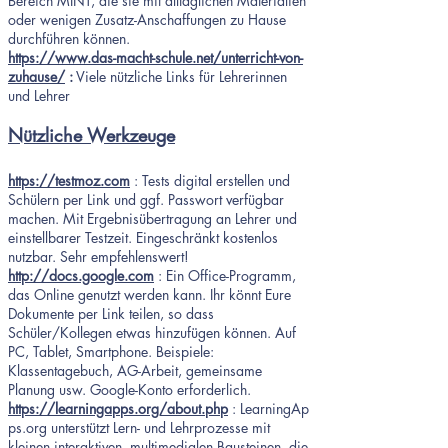
Bereich MINT, die sie mit alltäglichen Materialien
oder wenigen Zusatz-Anschaffungen zu Hause
durchführen können.
https://www.das-macht-schule.net/unterricht-von-
zuhause/
:
Viele nützliche Links für Lehrerinnen
und Lehrer
Nützliche Werkzeuge
https://testmoz.com
: Tests digital erstellen und
Schülern per Link und ggf. Passwort verfügbar
machen. Mit Ergebnisübertragung an Lehrer und
einstellbarer Testzeit. Eingeschränkt kostenlos
nutzbar. Sehr empfehlenswert!
http://docs.google.com
: Ein Office-Programm,
das Online genutzt werden kann. Ihr könnt Eure
Dokumente per Link teilen, so dass
Schüler/Kollegen etwas hinzufügen können. Auf
PC, Tablet, Smartphone.
Beispiele:
Klassentagebuch, AG-Arbeit, gemeinsame
Planung usw. Google-Konto erforderlich.
https://learningapps.org/about.php
: LearningAp
ps.org unterstützt Lern- und Lehrprozesse mit
kleinen interaktiven, multimedialen Bausteinen, die