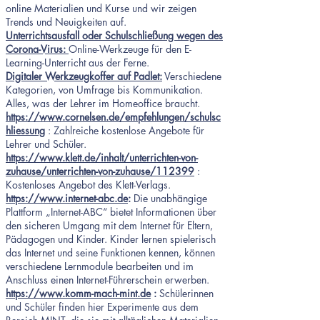
online Materialien und Kurse und wir zeigen
Trends und Neuigkeiten auf.
Unterrichtsausfall oder Schulschließung wegen des
Corona-Virus:
Online-Werkzeuge für den E-
Learning-Unterricht aus der Ferne.
Digitaler Werkzeugkoffer auf Padlet:
Verschiedene
Kategorien, von Umfrage bis Kommunikation.
Alles, was der Lehrer im Homeoffice braucht.
https://www.cornelsen.de/empfehlungen/schulsc
hliessung
: Zahlreiche kostenlose Angebote für
Lehrer und Schüler.
https://www.klett.de/inhalt/unterrichten-von-
zuhause/unterrichten-von-zuhause/112399
:
Kostenloses Angebot des Klett-Verlags.
https://www.internet-abc.de
:
Die unabhängige
Plattform „Internet-ABC“ bietet Informationen über
den sicheren Umgang mit dem Internet für Eltern,
Pädagogen und Kinder. Kinder lernen spielerisch
das Internet und seine Funktionen kennen, können
verschiedene Lernmodule bearbeiten und im
Anschluss einen Internet-Führerschein erwerben.
https://www.komm-mach-mint.de
:
Schülerinnen
und Schüler finden hier Experimente aus dem