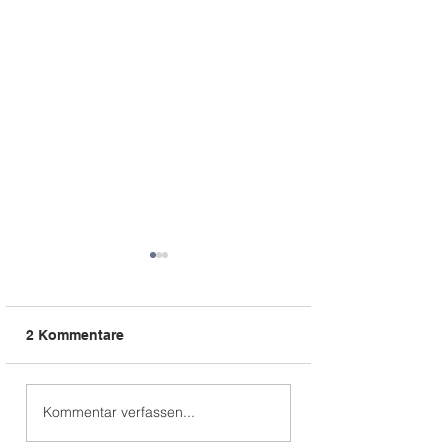
2 Kommentare
Osterferien-Programm
Erinnerung:
Kommentar verfassen...
Michelmarkt & T