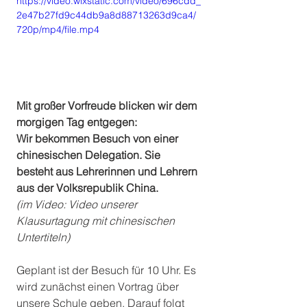
https://video.wixstatic.com/video/696cdd_
2e47b27fd9c44db9a8d88713263d9ca4/
720p/mp4/file.mp4
Mit großer Vorfreude blicken wir dem 
morgigen Tag entgegen: 
Wir bekommen Besuch von einer 
chinesischen Delegation. Sie 
besteht aus Lehrerinnen und Lehrern 
aus der Volksrepublik China. 
(im Video: Video unserer 
Klausurtagung mit chinesischen 
Untertiteln)
Geplant ist der Besuch für 10 Uhr. Es 
wird zunächst einen Vortrag über 
unsere Schule geben. Darauf folgt 