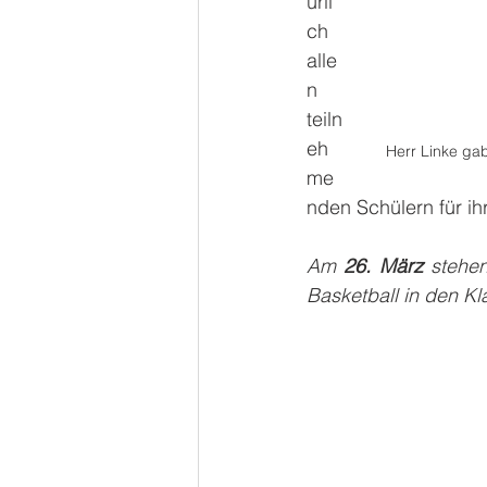
ürli
ch 
alle
n 
teiln
eh
Herr Linke ga
me
nden Schülern für ih
Am 
26. März 
stehe
Basketball in den Kl