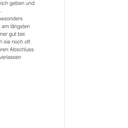
mich geben und 
.
besonders 
e am längsten 
mer gut bei 
h sie noch oft 
hren Abschluss 
erlassen 