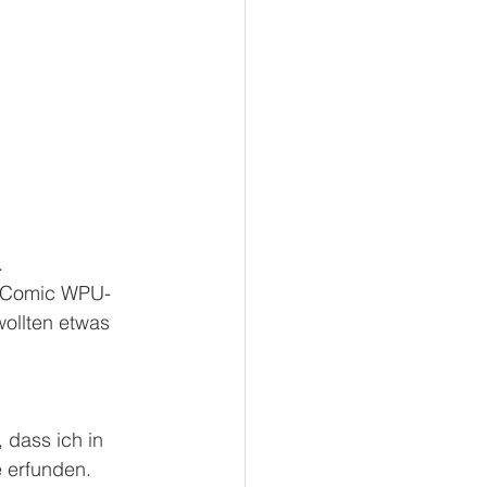
.
m Comic WPU-
ollten etwas 
 dass ich in 
e erfunden. 