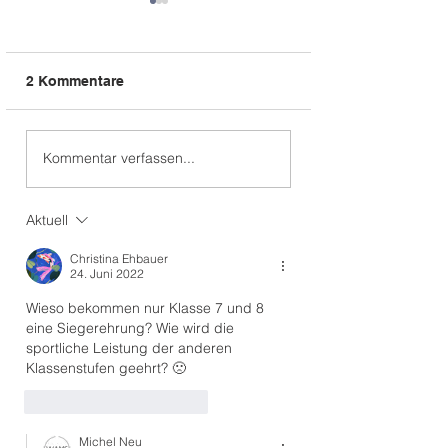
2 Kommentare
Osterferien-Programm
Erinnerung:
Kommentar verfassen...
Michelmarkt & T
offenen Tür – m
Aktuell
Christina Ehbauer
24. Juni 2022
Wieso bekommen nur Klasse 7 und 8 
eine Siegerehrung? Wie wird die 
sportliche Leistung der anderen 
Klassenstufen geehrt? 🙁
Gefällt mir
Antworten
Michel Neu