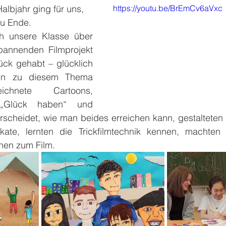
albjahr ging für uns, 
https://youtu.be/BrEmCv6aVxc
zu Ende. 
ch unsere Klasse über 
annenden Filmprojekt 
ck gehabt – glücklich 
ben zu diesem Thema 
ichnete Cartoons, 
„Glück haben“ und 
erscheidet, wie man beides erreichen kann, gestalteten G
kate, lernten die Trickfilmtechnik kennen, machten 
enen zum Film.