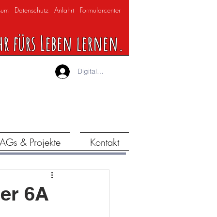
sum
Datenschutz
Anfahrt
Formularcenter
hr fürs Leben lernen.
Digitaler Lernraum
AGs & Projekte
Kontakt
der 6A