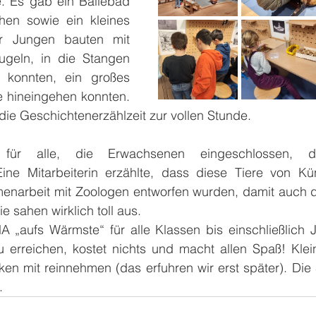
. Es gab ein Bällebad 
en sowie ein kleines 
ier Jungen bauten mit 
ugeln, in die Stangen 
konnten, ein großes 
e hineingehen konnten. 
die Geschichtenerzählzeit zur vollen Stunde. 
 für alle, die Erwachsenen eingeschlossen, d
Eine Mitarbeiterin erzählte, dass diese Tiere von Kün
enarbeit mit Zoologen entworfen wurden, damit auch di
e sahen wirklich toll aus. 
„aufs Wärmste“ für alle Klassen bis einschließlich J
u erreichen, kostet nichts und macht allen Spaß! Klein
nken mit reinnehmen (das erfuhren wir erst später). Di
.