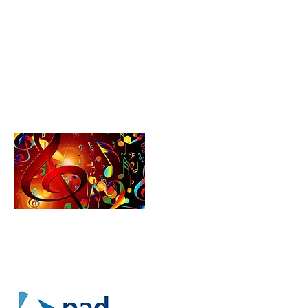
Partner
Datenschutz
Impressum
Formularcenter
Schulförderverein​​