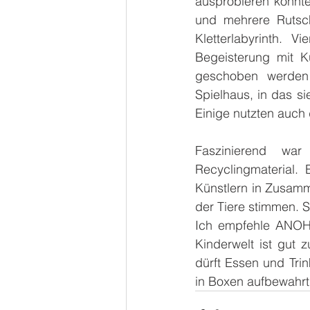
ausprobieren konnte
und mehrere Rutsch
Kletterlabyrinth. V
Begeisterung mit K
geschoben werden 
Spielhaus, in das si
Einige nutzten auch 
Faszinierend war
Recyclingmaterial. 
Künstlern in Zusamm
der Tiere stimmen. Si
Ich empfehle ANOHA 
Kinderwelt ist gut z
dürft Essen und Tri
in Boxen aufbewahrt