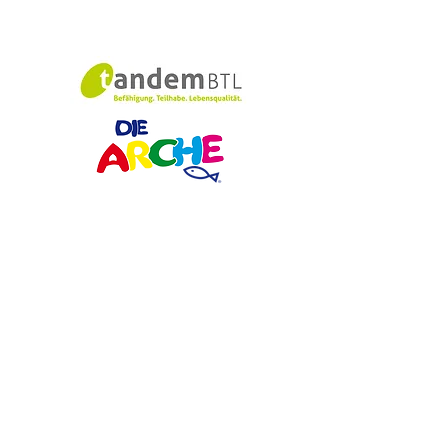
Schulförderverei
n​​