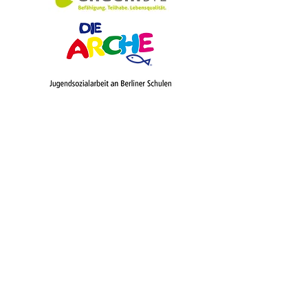
Schulförderverei
n​​