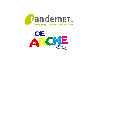
Schulförderverei
n​​