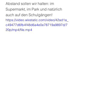
Abstand sollen wir halten: im 
Supermarkt, im Park und natürlich 
auch auf den Schulgängen!
https://video.wixstatic.com/video/42ad1a_
c49477d6fb4f48d6a4e0e78719a9897d/7
20p/mp4/file.mp4