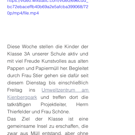
https://video.wixstatic.com/video/696cdd_
bc72ebaceffb40b69a2e5afcba399068/72
0p/mp4/file.mp4
Diese Woche stellen die Kinder der 
Klasse 3A unserer Schule aktiv und 
mit viel Freude Kunstvolles aus alten 
Pappen und Papiermüll her. Begleitet 
durch Frau Stier gehen sie dafür seit 
diesem Dienstag bis einschließlich 
Freitag ins 
Umweltzentrum am 
Kienbergpark
 und treffen dort die 
tatkräftigen Projektleiter, Herrn 
Thierfelder und Frau Schöne. 
Das Ziel der Klasse ist eine 
gemeinsame Insel zu erschaffen, die 
zwar aus Müll entstand, aber ohne 