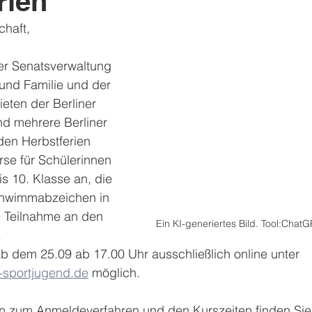
rien
haft, 
er Senatsverwaltung 
und Familie und der 
ieten der Berliner 
 mehrere Berliner 
en Herbstferien 
se für Schülerinnen 
s 10. Klasse an, die 
hwimmabzeichen in 
e Teilnahme an den 
Ein KI-generiertes Bild. Tool:Chat
.
 dem 25.09 ab 17.00 Uhr ausschließlich online unter 
sportjugend.de
 möglich.
n zum Anmeldeverfahren und den Kurszeiten finden Sie 