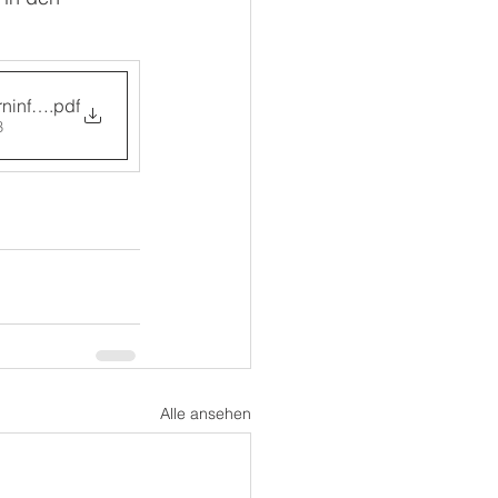
rninfo Schwimm-Intensivkurse Herbstferien 2025
.pdf
B
Alle ansehen