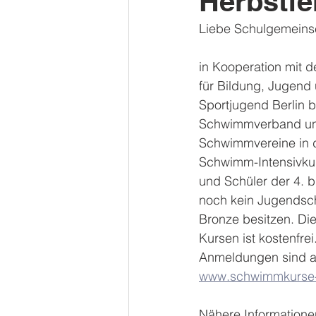
Herbstfe
Liebe Schulgemeinsc
in Kooperation mit d
für Bildung, Jugend 
Sportjugend Berlin b
Schwimmverband und
Schwimmvereine in d
Schwimm-Intensivkur
und Schüler der 4. bi
noch kein Jugendsc
Bronze besitzen. Di
Kursen ist kostenfrei
Anmeldungen sind ab
www.schwimmkurse-
Nähere Informatione