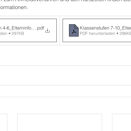
formationen.
n 4-6_Elterninfo Schwimm-Intensivkurse Herbstferien 2025
.pdf
Klassenstufen 7-10_Elte
aden • 297KB
PDF herunterladen • 296K