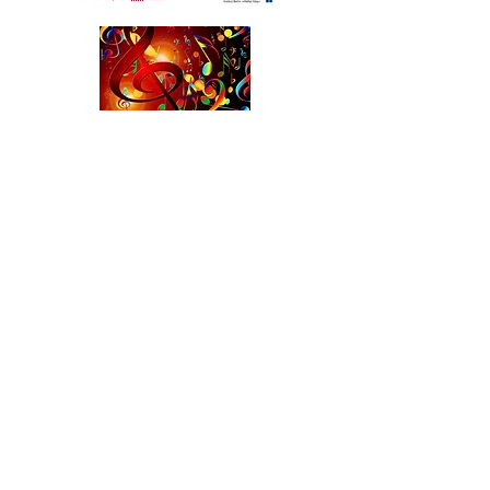
Schulförderverei
n​​
Kontakt
Telefon: 030/
56 120 26
Fax: 030/
56 294 585
sekretariat@mozart.schule.berlin.de
Cottbusser Straße 23 - 25
12627 Berlin