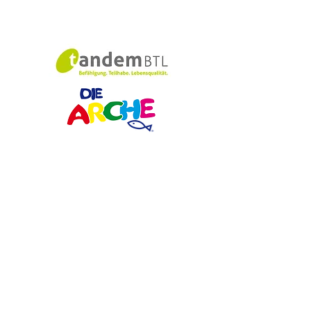
Schulförderverei
n​​